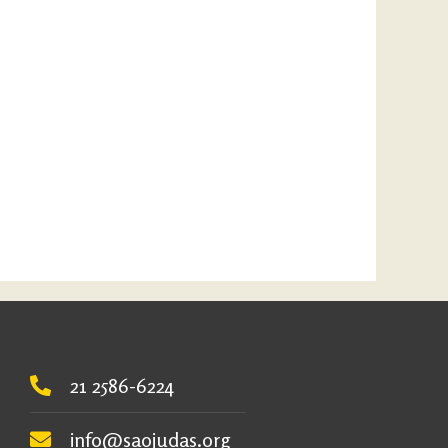
21 2586-6224
info@saojudas.org