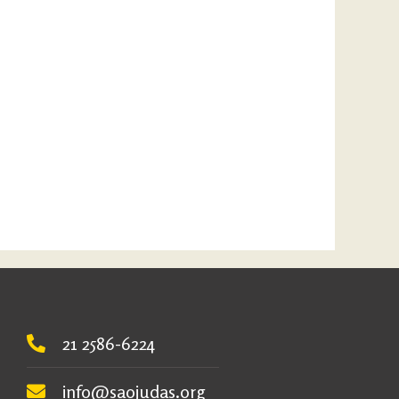
21 2586-6224
info@saojudas.org