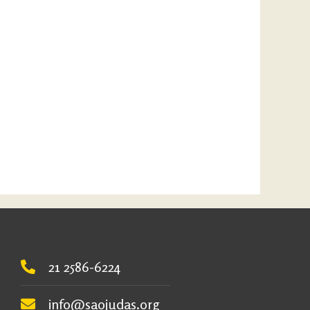
21 2586-6224
info@saojudas.org