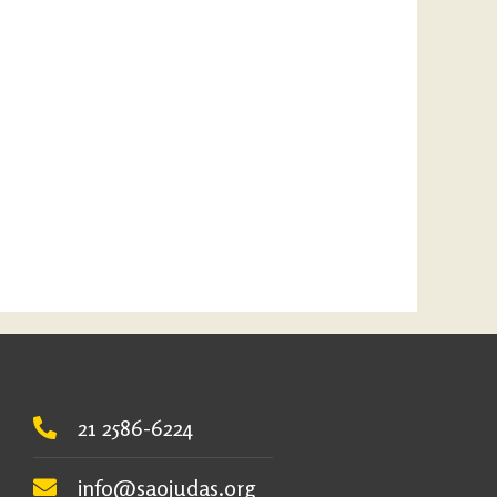
21 2586-6224
info@saojudas.org