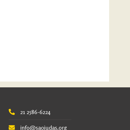
21 2586-6224
info@saojudas.org