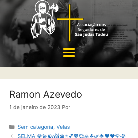
Ramon Azevedo
1 de janeiro de 2023
Por
Sem categoria
,
Velas
SELMA 💎💫☯️💰🕯💲⭐💕💖💞🙏☘🌿🌟❤♥️🌹🥀