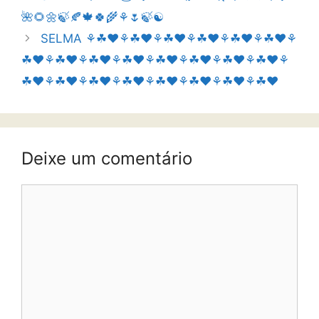
🌺🌻🌼🍃🍂🍁🍀🌾⚘🌷🍃☯️
SELMA ⚘☘❤⚘☘❤⚘☘❤⚘☘❤⚘☘❤⚘☘❤⚘
☘❤⚘☘❤⚘☘❤⚘☘❤⚘☘❤⚘☘❤⚘☘❤⚘☘❤⚘
☘❤⚘☘❤⚘☘❤⚘☘❤⚘☘❤⚘☘❤⚘☘❤⚘☘❤
Deixe um comentário