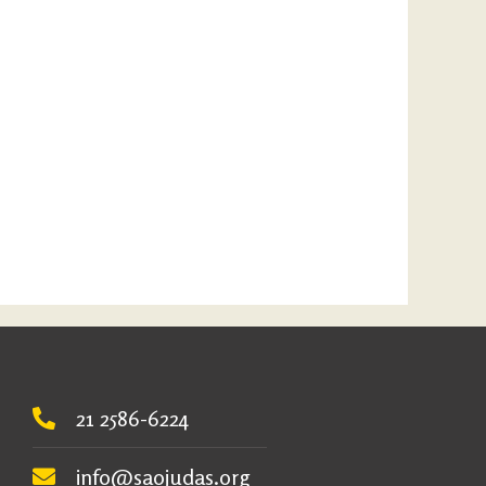
21 2586-6224
info@saojudas.org