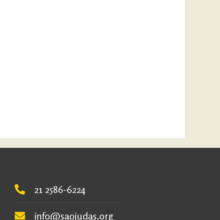
21 2586-6224
info@saojudas.org