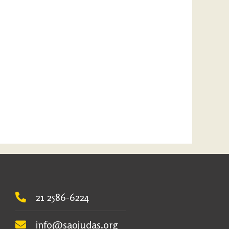
21 2586-6224
info@saojudas.org