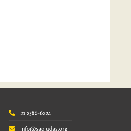
21 2586-6224
info@saojudas.org