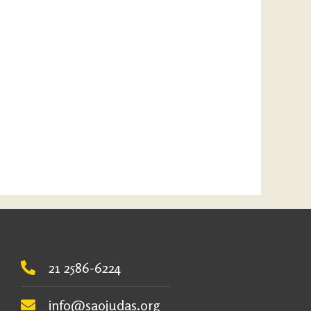
21 2586-6224
info@saojudas.org