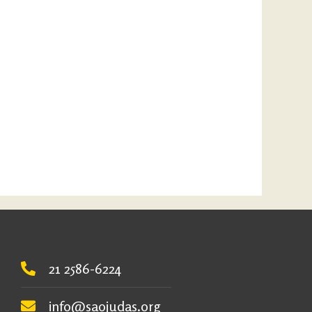
21 2586-6224
info@saojudas.org