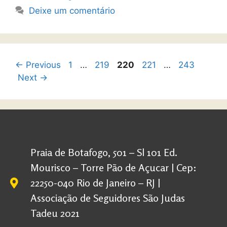
Deixe um comentário
←
Previous
1
…
219
220
221
…
243
Next
→
Praia de Botafogo, 501 – Sl 101 Ed.
Mourisco – Torre Pão de Açucar | Cep:
22250-040 Rio de Janeiro – RJ |
Associação de Seguidores São Judas
Tadeu 2021