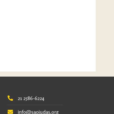
21 2586-6224
info@saojudas.org