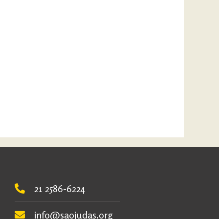
21 2586-6224
info@saojudas.org