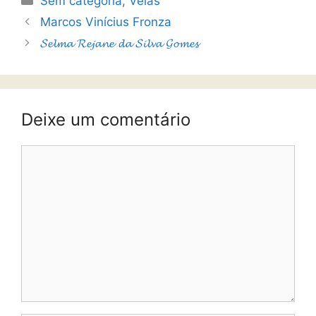
Sem categoria
,
Velas
Marcos Vinícius Fronza
𝓢𝓮𝓵𝓶𝓪 𝓡𝓮𝓳𝓪𝓷𝓮 𝓭𝓪 𝓢𝓲𝓵𝓿𝓪 𝓖𝓸𝓶𝓮𝓼
Deixe um comentário