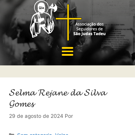
𝓢𝓮𝓵𝓶𝓪 𝓡𝓮𝓳𝓪𝓷𝓮 𝓭𝓪 𝓢𝓲𝓵𝓿𝓪
𝓖𝓸𝓶𝓮𝓼
29 de agosto de 2024
Por